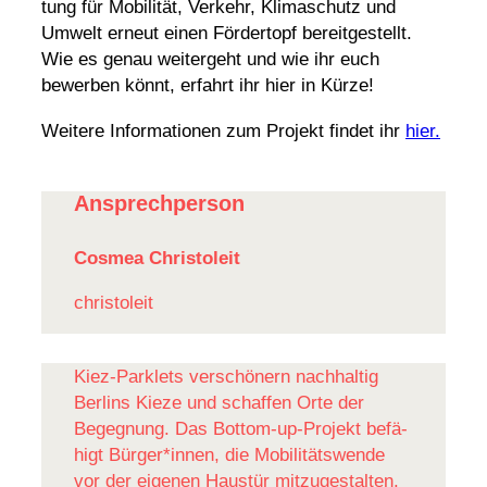
tung für Mobi­lität, Verkehr, Klima­schutz und
Umwelt erneut einen Förder­topf bereit­ge­stellt.
Wie es genau weiter­geht und wie ihr euch
bewerben könnt, erfahrt ihr hier in Kürze!
Weitere Infor­ma­tionen zum Projekt findet ihr
hier.
Ansprechperson
Cosmea Christoleit
chris­to­leit
Kiez-Park­lets verschö­nern nach­haltig
Berlins Kieze und schaffen Orte der
Begeg­nung. Das Bottom-up-Projekt befä­
higt Bürger*innen, die Mobi­li­täts­wende
vor der eigenen Haustür mitzugestalten.