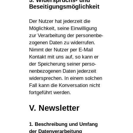
Beseitigungsmöglichkeit
Der Nutzer hat jeder­zeit die
Möglich­keit, seine Einwil­li­gung
zur Verar­bei­tung der perso­nen­be­
zo­genen Daten zu wider­rufen.
Nimmt der Nutzer per E‑Mail
Kontakt mit uns auf, so kann er
der Spei­che­rung seiner perso­
nen­be­zo­genen Daten jeder­zeit
wider­spre­chen. In einem solchen
Fall kann die Konver­sa­tion nicht
fort­ge­führt werden.
V.
News­letter
1. Beschrei­bung und Umfang
der Datenverarbeitung