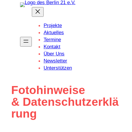
Zum
Inhalt
springen
Projekte
Aktuelles
Termine
Kontakt
Über Uns
Newsletter
Unterstützen
Foto­hin­weise
& Datenschutzerklä
rung