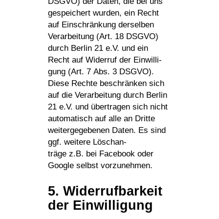
DSGVO) der Daten, die bei uns
gespei­chert wurden, ein Recht
auf Einschrän­kung derselben
Verar­bei­tung (Art. 18 DSGVO)
durch Berlin 21 e.V. und ein
Recht auf Widerruf der Einwil­li­
gung (Art. 7 Abs. 3 DSGVO).
Diese Rechte beschränken sich
auf die Verar­bei­tung durch Berlin
21 e.V. und über­tragen sich nicht
auto­ma­tisch auf alle an Dritte
weiter­ge­ge­benen Daten. Es sind
ggf. weitere Lösch­an­
träge z.B. bei Face­book oder
Google selbst vorzunehmen.
5. Wider­ruf­bar­keit
der Einwilligung