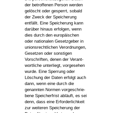
der betrof­fenen Person werden
gelöscht oder gesperrt, sobald
der Zweck der Spei­che­rung
entfällt. Eine Spei­che­rung kann
darüber hinaus erfolgen, wenn
dies durch den euro­päi­schen
oder natio­nalen Gesetz­geber in
unions­recht­li­chen Verord­nungen,
Gesetzen oder sons­tigen
Vorschriften, denen der Verant­
wort­liche unter­liegt, vorge­sehen
wurde. Eine Sper­rung oder
Löschung der Daten erfolgt auch
dann, wenn eine durch die
genannten Normen vorge­schrie­
bene Spei­cher­frist abläuft, es sei
denn, dass eine Erfor­der­lich­keit
zur weiteren Spei­che­rung der