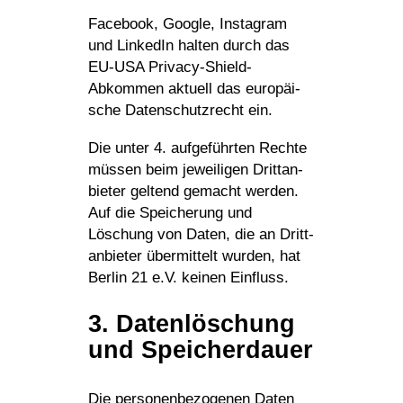
Face­book, Google, Insta­gram
und LinkedIn halten durch das
EU-USA Privacy-Shield-
Abkommen aktuell das euro­päi­
sche Daten­schutz­recht ein.
Die unter 4. aufge­führten Rechte
müssen beim jewei­ligen Dritt­an­
bieter geltend gemacht werden.
Auf die Spei­che­rung und
Löschung von Daten, die an Dritt­
an­bieter über­mit­telt wurden, hat
Berlin 21 e.V. keinen Einfluss.
3. Daten­lö­schung
und Speicherdauer
Die perso­nen­be­zo­genen Daten