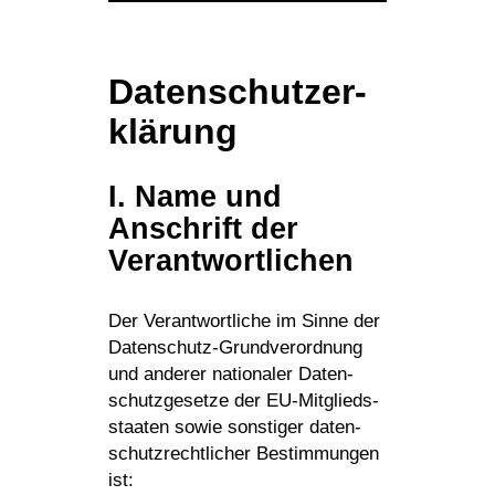
Daten­schutz­er­
klä­rung
I. Name und
Anschrift der
Verantwortlichen
Der Verant­wort­liche im Sinne der
Daten­schutz-Grund­ver­ord­nung
und anderer natio­naler Daten­
schutz­ge­setze der EU-Mitglieds­
staaten sowie sons­tiger daten­
schutz­recht­li­cher Bestim­mungen
ist: