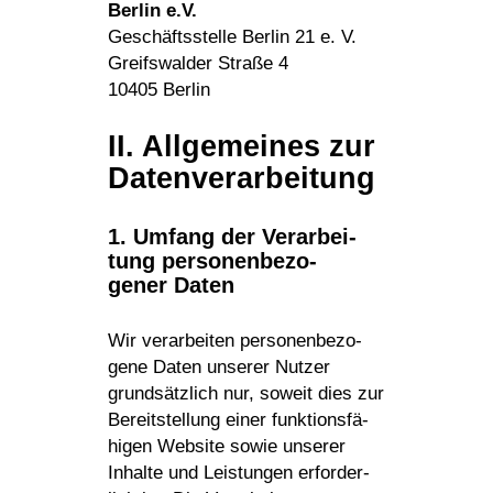
Berlin e.V.
Geschäfts­stelle Berlin 21 e. V.
Greifs­walder Straße 4
10405 Berlin
II. Allge­meines zur
Datenverarbeitung
1. Umfang der Verar­bei­
tung perso­nen­be­zo­
gener Daten
Wir verar­beiten perso­nen­be­zo­
gene Daten unserer Nutzer
grund­sätz­lich nur, soweit dies zur
Bereit­stel­lung einer funk­ti­ons­fä­
higen Website sowie unserer
Inhalte und Leis­tungen erfor­der­