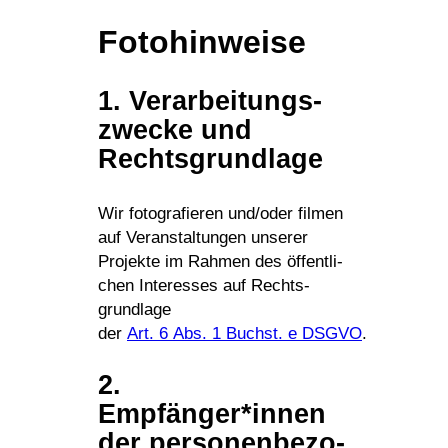
Foto­hin­weise
1. Verar­bei­tungs­
zwecke und
Rechtsgrundlage
Wir foto­gra­fieren und/oder filmen
auf Veran­stal­tungen unserer
Projekte im Rahmen des öffent­li­
chen Inter­esses auf Rechts­
grund­lage
der
Art. 6 Abs. 1 Buchst. e DSGVO
.
2.
Empfänger*innen
der perso­nen­be­zo­