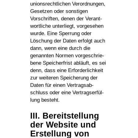
unions­recht­li­chen Verord­nungen,
Gesetzen oder sons­tigen
Vorschriften, denen der Verant­
wort­liche unter­liegt, vorge­sehen
wurde. Eine Sper­rung oder
Löschung der Daten erfolgt auch
dann, wenn eine durch die
genannten Normen vorge­schrie­
bene Spei­cher­frist abläuft, es sei
denn, dass eine Erfor­der­lich­keit
zur weiteren Spei­che­rung der
Daten für einen Vertrags­ab­
schluss oder eine Vertrags­er­fül­
lung besteht.
III. Bereit­stel­lung
der Website und
Erstel­lung von