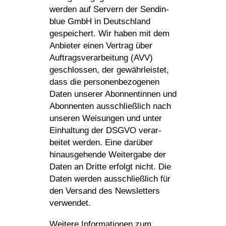
werden auf Servern der Sendin­
blue GmbH in Deutsch­land
gespei­chert. Wir haben mit dem
Anbieter einen Vertrag über
Auftrags­ver­ar­bei­tung (AVV)
geschlossen, der gewähr­leistet,
dass die perso­nen­be­zo­genen
Daten unserer Abon­nen­tinnen und
Abon­nenten ausschließ­lich nach
unseren Weisungen und unter
Einhal­tung der DSGVO verar­
beitet werden. Eine darüber
hinaus­ge­hende Weiter­gabe der
Daten an Dritte erfolgt nicht. Die
Daten werden ausschließ­lich für
den Versand des News­let­ters
verwendet.
Weitere Infor­ma­tionen zum