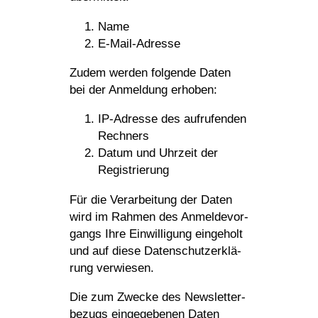
Name
E‑Mail-Adresse
Zudem werden folgende Daten
bei der Anmel­dung erhoben:
IP-Adresse des aufru­fenden
Rechners
Datum und Uhrzeit der
Registrierung
Für die Verar­bei­tung der Daten
wird im Rahmen des Anmel­de­vor­
gangs Ihre Einwil­li­gung einge­holt
und auf diese Daten­schutz­er­klä­
rung verwiesen.
Die zum Zwecke des News­let­ter­
be­zugs einge­ge­benen Daten