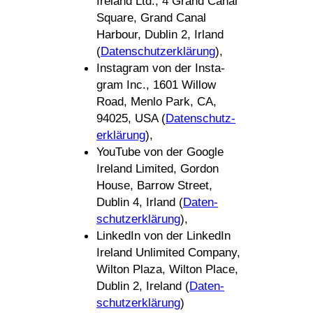
Ireland Ltd., 4 Grand Canal
Square, Grand Canal
Harbour, Dublin 2, Irland
(
Daten­schutz­er­klä­rung
),
Insta­gram von der Insta­
gram Inc., 1601 Willow
Road, Menlo Park, CA,
94025, USA (
Daten­schutz­
er­klä­rung
),
YouTube von der Google
Ireland Limited, Gordon
House, Barrow Street,
Dublin 4, Irland (
Daten­
schutz­er­klä­rung
),
LinkedIn von der LinkedIn
Ireland Unli­mited Company,
Wilton Plaza, Wilton Place,
Dublin 2, Ireland (
Daten­
schutz­er­klä­rung
)