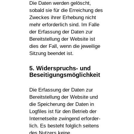
Die Daten werden gelöscht,
sobald sie für die Errei­chung des
Zweckes ihrer Erhe­bung nicht
mehr erfor­der­lich sind. Im Falle
der Erfas­sung der Daten zur
Bereit­stel­lung der Website ist
dies der Fall, wenn die jewei­lige
Sitzung beendet ist.
5. Wider­spruchs- und
Beseitigungsmöglichkeit
Die Erfas­sung der Daten zur
Bereit­stel­lung der Website und
die Spei­che­rung der Daten in
Logfiles ist für den Betrieb der
Inter­net­seite zwin­gend erfor­der­
lich. Es besteht folg­lich seitens
des Nutzers keine