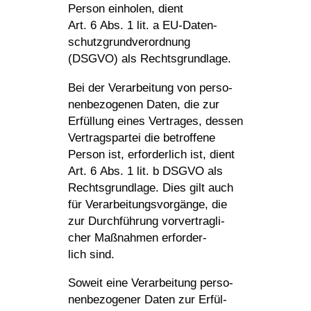
Person einholen, dient
Art. 6 Abs. 1 lit. a EU-Daten­
schutz­grund­ver­ord­nung
(DSGVO) als Rechtsgrundlage.
Bei der Verar­bei­tung von perso­
nen­be­zo­genen Daten, die zur
Erfül­lung eines Vertrages, dessen
Vertrags­partei die betrof­fene
Person ist, erfor­der­lich ist, dient
Art. 6 Abs. 1 lit. b DSGVO als
Rechts­grund­lage. Dies gilt auch
für Verar­bei­tungs­vor­gänge, die
zur Durch­füh­rung vorver­trag­li­
cher Maßnahmen erfor­der­
lich sind.
Soweit eine Verar­bei­tung perso­
nen­be­zo­gener Daten zur Erfül­