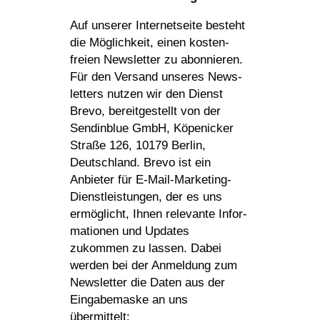
Auf unserer Inter­net­seite besteht
die Möglich­keit, einen kosten­
freien News­letter zu abon­nieren.
Für den Versand unseres News­
let­ters nutzen wir den Dienst
Brevo, bereit­ge­stellt von der
Sendin­blue GmbH, Köpe­ni­cker
Straße 126, 10179 Berlin,
Deutsch­land. Brevo ist ein
Anbieter für E‑Mail-Marke­ting-
Dienst­leis­tungen, der es uns
ermög­licht, Ihnen rele­vante Infor­
ma­tionen und Updates
zukommen zu lassen. Dabei
werden bei der Anmel­dung zum
News­letter die Daten aus der
Einga­be­maske an uns
übermittelt: