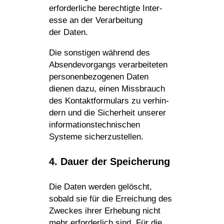
erfor­der­liche berech­tigte Inter­
esse an der Verar­bei­tung
der Daten.
Die sons­tigen während des
Absen­de­vor­gangs verar­bei­teten
perso­nen­be­zo­genen Daten
dienen dazu, einen Miss­brauch
des Kontakt­for­mu­lars zu verhin­
dern und die Sicher­heit unserer
infor­ma­ti­ons­tech­ni­schen
Systeme sicherzustellen.
4. Dauer der Speicherung
Die Daten werden gelöscht,
sobald sie für die Errei­chung des
Zweckes ihrer Erhe­bung nicht
mehr erfor­der­lich sind. Für die