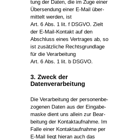
tung der Daten, die im Zuge einer
Über­sen­dung einer E‑Mail über­
mit­telt werden, ist
Art. 6 Abs. 1 lit. f DSGVO. Zielt
der E‑Mail-Kontakt auf den
Abschluss eines Vertrages ab, so
ist zusätz­liche Rechts­grund­lage
für die Verar­bei­tung
Art. 6 Abs. 1 lit. b DSGVO.
3. Zweck der
Datenverarbeitung
Die Verar­bei­tung der perso­nen­be­
zo­genen Daten aus der Einga­be­
maske dient uns allein zur Bear­
bei­tung der Kontakt­auf­nahme. Im
Falle einer Kontakt­auf­nahme per
E‑Mail liegt hieran auch das