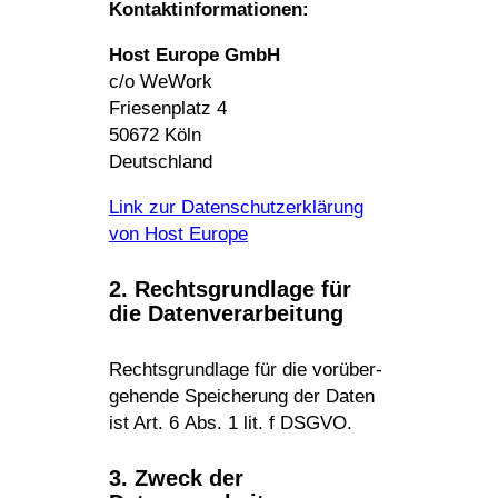
Kontaktinformationen:
Host Europe GmbH
c/o WeWork
Frie­sen­platz 4
50672 Köln
Deutsch­land
Link zur Daten­schutz­er­klä­rung
von
Host Europe
2. Rechts­grund­lage für
die Datenverarbeitung
Rechts­grund­lage für die vorüber­
ge­hende Spei­che­rung der Daten
ist Art. 6 Abs. 1 lit. f DSGVO.
3. Zweck der