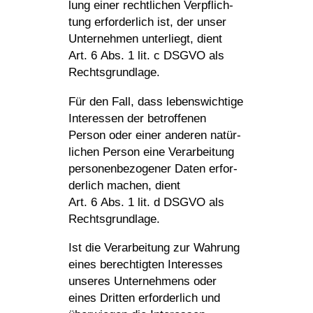
lung einer recht­li­chen Verpflich­
tung erfor­der­lich ist, der unser
Unter­nehmen unter­liegt, dient
Art. 6 Abs. 1 lit. c DSGVO als
Rechtsgrundlage.
Für den Fall, dass lebens­wich­tige
Inter­essen der betrof­fenen
Person oder einer anderen natür­
li­chen Person eine Verar­bei­tung
perso­nen­be­zo­gener Daten erfor­
der­lich machen, dient
Art. 6 Abs. 1 lit. d DSGVO als
Rechtsgrundlage.
Ist die Verar­bei­tung zur Wahrung
eines berech­tigten Inter­esses
unseres Unter­neh­mens oder
eines Dritten erfor­der­lich und