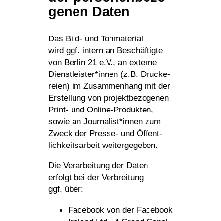
genen Daten
Das Bild- und Tonma­te­rial
wird ggf. intern an Beschäf­tigte
von Berlin 21 e.V., an externe
Dienstleister*innen (z.B. Drucke­
reien) im Zusam­men­hang mit der
Erstel­lung von projekt­be­zo­genen
Print- und Online-Produkten,
sowie an Journalist*innen zum
Zweck der Presse- und Öffent­
lich­keits­ar­beit weitergegeben.
Die Verar­bei­tung der Daten
erfolgt bei der Verbrei­tung
ggf. über:
Face­book von der Face­book