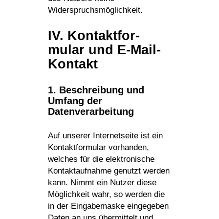
Widerspruchsmöglichkeit.
IV. Kontakt­for­
mular und E‑Mail-
Kontakt
1. Beschrei­bung und
Umfang der
Datenverarbeitung
Auf unserer Inter­net­seite ist ein
Kontakt­for­mular vorhanden,
welches für die elek­tro­ni­sche
Kontakt­auf­nahme genutzt werden
kann. Nimmt ein Nutzer diese
Möglich­keit wahr, so werden die
in der Einga­be­maske einge­geben
Daten an uns über­mit­telt und