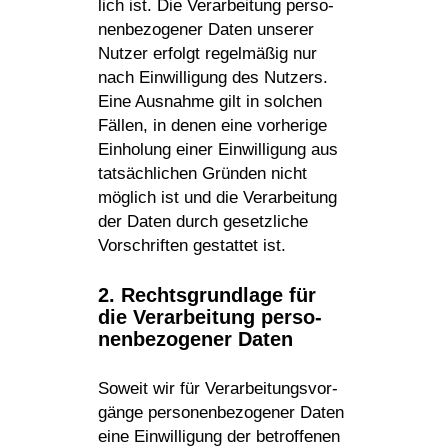
lich ist. Die Verar­bei­tung perso­
nen­be­zo­gener Daten unserer
Nutzer erfolgt regel­mäßig nur
nach Einwil­li­gung des Nutzers.
Eine Ausnahme gilt in solchen
Fällen, in denen eine vorhe­rige
Einho­lung einer Einwil­li­gung aus
tatsäch­li­chen Gründen nicht
möglich ist und die Verar­bei­tung
der Daten durch gesetz­liche
Vorschriften gestattet ist.
2. Rechts­grund­lage für
die Verar­bei­tung perso­
nen­be­zo­gener Daten
Soweit wir für Verar­bei­tungs­vor­
gänge perso­nen­be­zo­gener Daten
eine Einwil­li­gung der betrof­fenen