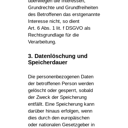
über­wiegen die Inter­essen,
Grund­rechte und Grund­frei­heiten
des Betrof­fenen das erst­ge­nannte
Inter­esse nicht, so dient
Art. 6 Abs. 1 lit. f DSGVO als
Rechts­grund­lage für die
Verarbeitung.
3. Daten­lö­schung und
Speicherdauer
Die perso­nen­be­zo­genen Daten
der betrof­fenen Person werden
gelöscht oder gesperrt, sobald
der Zweck der Spei­che­rung
entfällt. Eine Spei­che­rung kann
darüber hinaus erfolgen, wenn
dies durch den euro­päi­schen
oder natio­nalen Gesetz­geber in