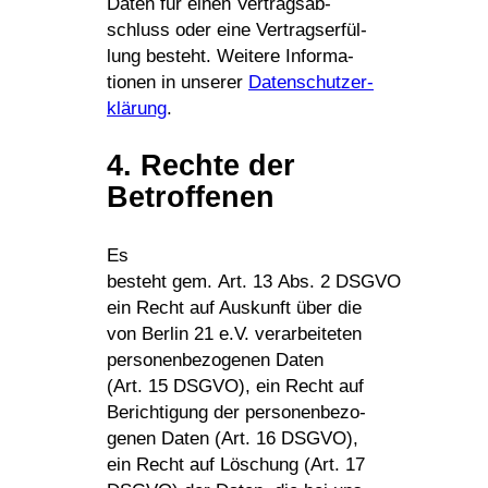
Daten für einen Vertrags­ab­
schluss oder eine Vertrags­er­fül­
lung besteht. Weitere Infor­ma­
tionen in unserer
Daten­schutz­er­
klä­rung
.
4. Rechte der
Betroffenen
Es
besteht gem. Art. 13 Abs. 2 DSGVO
ein Recht auf Auskunft über die
von Berlin 21 e.V. verar­bei­teten
perso­nen­be­zo­genen Daten
(Art. 15 DSGVO), ein Recht auf
Berich­ti­gung der perso­nen­be­zo­
genen Daten (Art. 16 DSGVO),
ein Recht auf Löschung (Art. 17