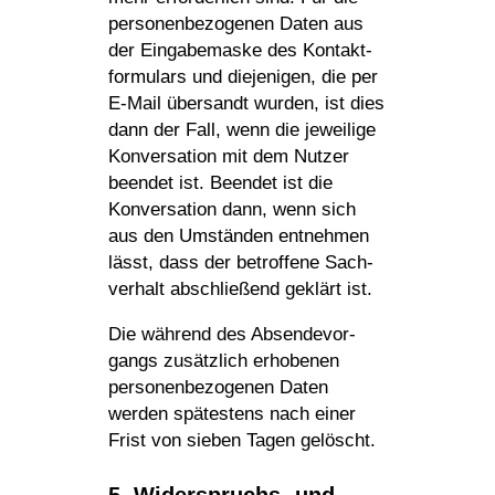
perso­nen­be­zo­genen Daten aus
der Einga­be­maske des Kontakt­
for­mu­lars und dieje­nigen, die per
E‑Mail über­sandt wurden, ist dies
dann der Fall, wenn die jewei­lige
Konver­sa­tion mit dem Nutzer
beendet ist. Beendet ist die
Konver­sa­tion dann, wenn sich
aus den Umständen entnehmen
lässt, dass der betrof­fene Sach­
ver­halt abschlie­ßend geklärt ist.
Die während des Absen­de­vor­
gangs zusätz­lich erho­benen
perso­nen­be­zo­genen Daten
werden spätes­tens nach einer
Frist von sieben Tagen gelöscht.
5. Wider­spruchs- und