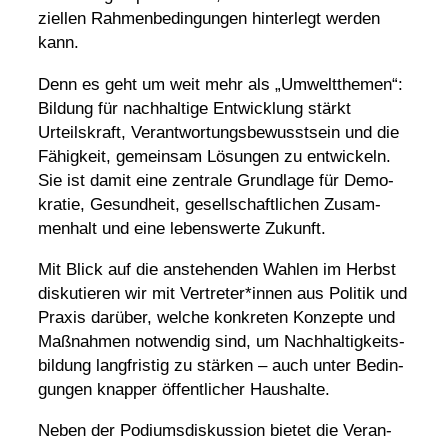
zi­ellen Rahmen­be­din­gungen hinter­legt werden
kann.
Denn es geht um weit mehr als „Umwelt­themen“:
Bildung für nach­hal­tige Entwick­lung stärkt
Urteils­kraft, Verant­wor­tungs­be­wusst­sein und die
Fähig­keit, gemeinsam Lösungen zu entwi­ckeln.
Sie ist damit eine zentrale Grund­lage für Demo­
kratie, Gesund­heit, gesell­schaft­li­chen Zusam­
men­halt und eine lebens­werte Zukunft.
Mit Blick auf die anste­henden Wahlen im Herbst
disku­tieren wir mit Vertreter*innen aus Politik und
Praxis darüber, welche konkreten Konzepte und
Maßnahmen notwendig sind, um Nach­hal­tig­keits­
bil­dung lang­fristig zu stärken – auch unter Bedin­
gungen knapper öffent­li­cher Haushalte.
Neben der Podi­ums­dis­kus­sion bietet die Veran­