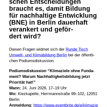
schen Entschei­dungen
braucht es, damit Bildung
für nach­hal­tige Entwick­lung
(BNE) in Berlin dauer­haft
veran­kert und geför­
dert wird?
Diesen Fragen widmet sich der
Runde Tisch
Umwelt- und Klima­bil­dung Berlin
bei der öffent­li­
chen Podiumsdiskussion.
Podi­ums­dis­kus­sion “Klima­ziele ohne Funda­
ment? Warum Nach­hal­tig­keits­bil­dung jetzt
Prio­rität hat!”
Wann:
24. Juni 2026, 17–19 Uhr
Wo:
Kiez­ka­pelle, Herr­mann­straße 99–102, 12051
Berlin
Anmel­dung:
https://​www​.event​brite​.de/​e​/​k​l​i​m​a​z​i​e​