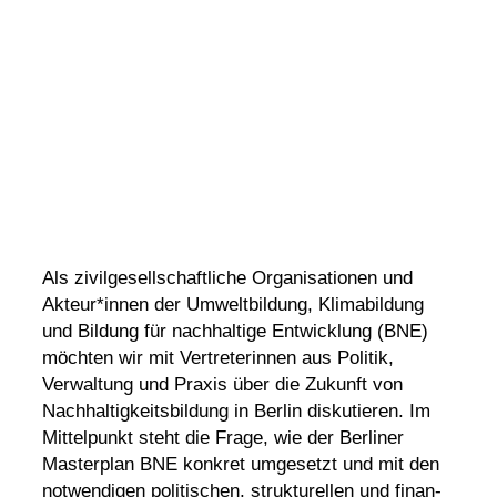
Als zivil­ge­sell­schaft­liche Orga­ni­sa­tionen und
Akteur*innen der Umwelt­bil­dung, Klima­bil­dung
und Bildung für nach­hal­tige Entwick­lung (BNE)
möchten wir mit Vertre­te­rinnen aus Politik,
Verwal­tung und Praxis über die Zukunft von
Nach­hal­tig­keits­bil­dung in Berlin disku­tieren. Im
Mittel­punkt steht die Frage, wie der Berliner
Master­plan BNE konkret umge­setzt und mit den
notwen­digen poli­ti­schen, struk­tu­rellen und finan­