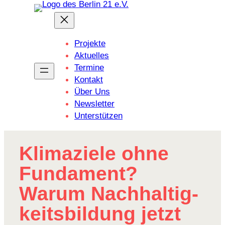
Zum
Inhalt
springen
Projekte
Aktuelles
Termine
Kontakt
Über Uns
Newsletter
Unterstützen
Klima­ziele ohne
Funda­ment?
Warum Nach­hal­tig­
keits­bil­dung jetzt