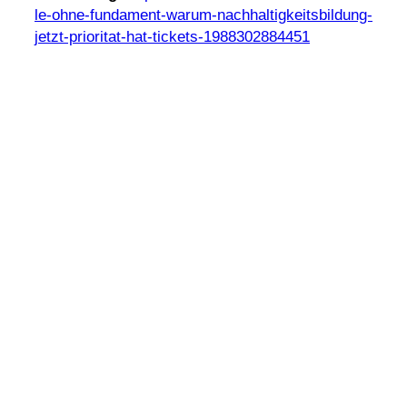
l​e​-​o​h​n​e​-​f​u​n​d​a​m​e​n​t​-​w​a​r​u​m​-​n​a​c​h​h​a​l​t​i​g​k​e​i​t​s​b​i​l​d​u​n​g​-​
j​e​t​z​t​-​p​r​i​o​r​i​t​a​t​-​h​a​t​-​t​i​c​k​e​t​s​-​1​9​8​8​3​0​2​8​84451