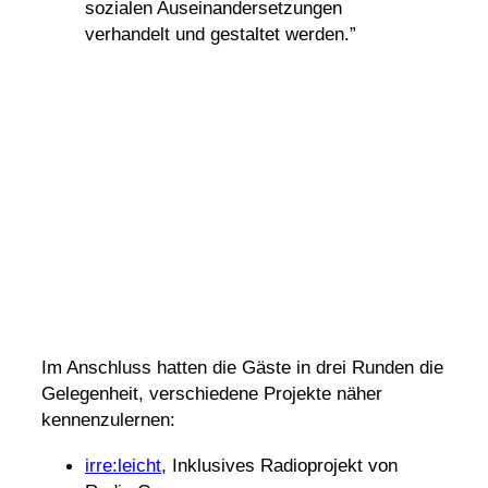
sozialen Ausein­an­der­set­zungen
verhan­delt und gestaltet werden.”
Im Anschluss hatten die Gäste in drei Runden die
Gele­gen­heit, verschie­dene Projekte näher
kennenzulernen:
irre:leicht
, Inklu­sives Radio­pro­jekt von