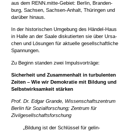
aus dem RENN.mitte-Gebiet: Berlin, Bran­den­
burg, Sachsen, Sachsen-Anhalt, Thüringen und
darüber hinaus.
In der histo­ri­schen Umge­bung des Händel-Haus
in Halle an der Saale disku­tierten sie über Ursa­
chen und Lösungen für aktu­elle gesell­schaft­liche
Spannungen.
Zu Beginn standen zwei Impulsvorträge:
Sicher­heit und Zusam­men­halt in turbu­lenten
Zeiten – Wie wir Demo­kratie mit Bildung und
Selbst­wirk­sam­keit stärken
Prof. Dr. Edgar Grande, Wissen­schafts­zen­trum
Berlin für Sozi­al­for­schung; Zentrum für
Zivilgesellschaftsforschung
„Bildung ist der Schlüssel für gelin­