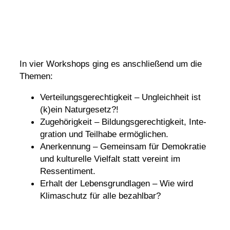
In vier Work­shops ging es anschlie­ßend um die
Themen:
Vertei­lungs­ge­rech­tig­keit – Ungleich­heit ist
(k)ein Naturgesetz?!
Zuge­hö­rig­keit – Bildungs­ge­rech­tig­keit, Inte­
gra­tion und Teil­habe ermöglichen.
Aner­ken­nung – Gemeinsam für Demo­kratie
und kultu­relle Viel­falt statt vereint im
Ressentiment.
Erhalt der Lebens­grund­lagen – Wie wird
Klima­schutz für alle bezahlbar?