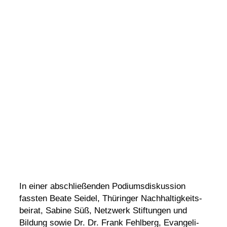
In einer abschlie­ßenden Podi­ums­dis­kus­sion
fassten Beate Seidel, Thüringer Nach­hal­tig­keits­
beirat, Sabine Süß, Netz­werk Stif­tungen und
Bildung sowie Dr. Dr. Frank Fehl­berg, Evan­ge­li­