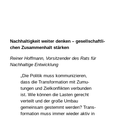
Nach­hal­tig­keit weiter denken – gesell­schaft­li­
chen Zusam­men­halt stärken
Reiner Hoff­mann, Vorsit­zender des Rats für
Nach­hal­tige Entwicklung
„Die Politik muss kommu­ni­zieren,
dass die Trans­for­ma­tion mit Zumu­
tungen und Ziel­kon­flikten verbunden
ist. Wie können die Lasten gerecht
verteilt und der große Umbau
gemeinsam gestemmt werden? Trans­
for­ma­tion muss immer wieder aktiv in