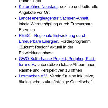
Radio Corax
Kultur­bühne Neustadt
, soziale und kultu­relle
Ange­bote vor Ort
Landes­en­er­gie­agentur Sachsen-Anhalt
,
lokale Wert­schöp­fung durch Erneu­er­bare
Energien
REES – Regio­nale Entwick­lung durch
Erneu­er­bare Ener­gien
, Förder­pro­gramm
„Zukunft Region“ aktuell in der
Entwicklungsphase
GWÖ-Kultur­hanse-Projekt, Peri­pher, Platt­
form e.V.
, unter­stützen lokale Akteur:innen
Räume und Perspek­tiven zu öffnen
Losma­chen e.V.
, Verein für eine inklu­sive,
ökolo­gi­sche, zukunfts­fä­hige Gesellschaft