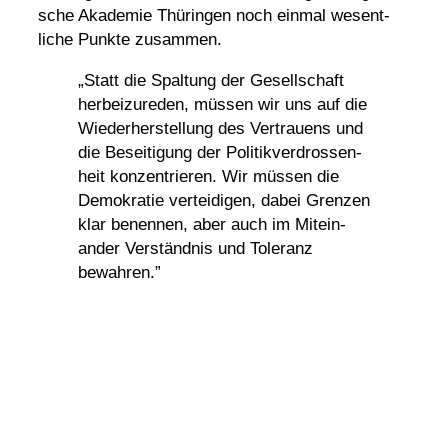
sche Akademie Thüringen noch einmal wesent­
liche Punkte zusammen.
„Statt die Spal­tung der Gesell­schaft
herbei­zu­reden, müssen wir uns auf die
Wieder­her­stel­lung des Vertrauens und
die Besei­ti­gung der Poli­tik­ver­dros­sen­
heit konzen­trieren. Wir müssen die
Demo­kratie vertei­digen, dabei Grenzen
klar benennen, aber auch im Mitein­
ander Verständnis und Tole­ranz
bewahren.”