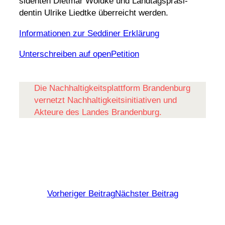
si­denten Dietmar Woidke und Land­tags­prä­si­
dentin Ulrike Liedtke über­reicht werden.
Infor­ma­tionen zur Seddiner Erklärung
Unter­schreiben auf openPetition
Die Nach­hal­tig­keits­platt­form Bran­den­burg
vernetzt Nach­hal­tig­keits­in­itia­tiven und
Akteure des Landes Brandenburg.
Vorheriger Beitrag
Nächster Beitrag