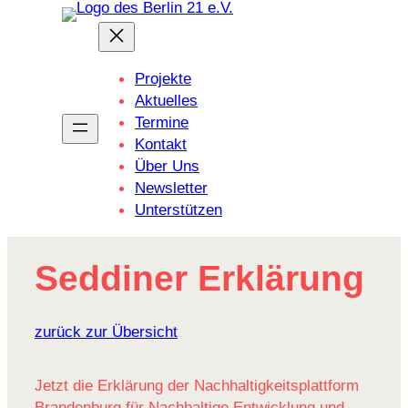
Zum
Inhalt
springen
Projekte
Aktuelles
Termine
Kontakt
Über Uns
Newsletter
Unterstützen
Seddiner Erklä­rung
zurück zur Übersicht
Jetzt die Erklärung der Nachhaltigkeitsplattform
Brandenburg für Nachhaltige Entwicklung und