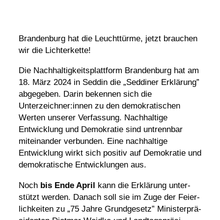
Bran­den­burg hat die Leucht­türme, jetzt brau­chen
wir die Lichterkette!
Die Nach­hal­tig­keits­platt­form Bran­den­burg hat am
18. März 2024 in Seddin die „Seddiner Erklä­rung”
abge­geben. Darin bekennen sich die
Unterzeichner:innen zu den demo­kra­ti­schen
Werten unserer Verfas­sung. Nach­hal­tige
Entwick­lung und Demo­kratie sind untrennbar
mitein­ander verbunden. Eine nach­hal­tige
Entwick­lung wirkt sich positiv auf Demo­kratie und
demo­kra­ti­sche Entwick­lungen aus.
Noch
bis Ende April
kann die Erklä­rung unter­
stützt werden. Danach soll sie im Zuge der Feier­
lich­keiten zu „75 Jahre Grund­ge­setz” Minis­ter­prä­