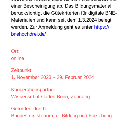
einer Beschei­ni­gung ab. Das Bildungs­ma­te­rial
berück­sich­tigt die Güte­kri­te­rien für digi­tale BNE-
Mate­ria­lien und kann seit dem 1.3.2024 belegt
werden. Zur Anmel­dung geht es unter
https://​
bnehoch​drei​.de/
Ort:
online
Zeitpunkt:
1. November 2023
–
29. Februar 2024
Kooperationspartner:
Wissenschaftsladen Bonn, Zebralog
Gefördert durch:
Bundesministerium für Bildung und Forschung