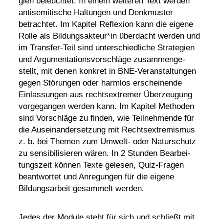
gien beleuchtet. In einem weiteren Text werden
anti­se­mi­ti­sche Haltungen und Denk­muster
betrachtet. Im Kapitel Refle­xion kann die eigene
Rolle als Bildungsakteur*in über­dacht werden und
im Transfer-Teil sind unter­schied­liche Stra­te­gien
und Argu­men­ta­ti­ons­vor­schläge zusam­men­ge­
stellt, mit denen konkret in BNE-Veran­stal­tungen
gegen Störungen oder harmlos erschei­nende
Einlas­sungen aus rechts­extremer Über­zeu­gung
vorge­gangen werden kann. Im Kapitel Methoden
sind Vorschläge zu finden, wie Teil­neh­mende für
die Ausein­an­der­set­zung mit Rechts­extre­mismus
z. b. bei Themen zum Umwelt- oder Natur­schutz
zu sensi­bi­li­sieren wären. In 2 Stunden Bear­bei­
tungs­zeit können Texte gelesen, Quiz-Fragen
beant­wortet und Anre­gungen für die eigene
Bildungs­ar­beit gesam­melt werden.
Jedes der Module steht für sich und schließt mit