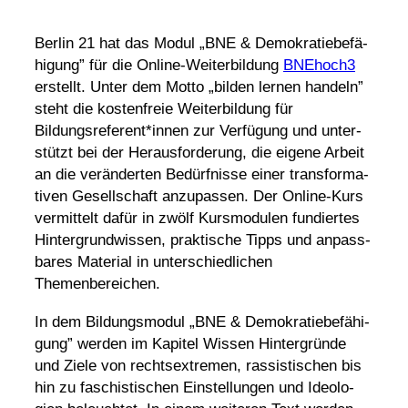
Berlin 21 hat das Modul „BNE & Demo­kra­tie­be­fä­
hi­gung” für die Online-Weiter­bil­dung
BNEhoch3
erstellt. Unter dem Motto „bilden lernen handeln”
steht die kosten­freie Weiter­bil­dung für
Bildungsreferent*innen zur Verfü­gung und unter­
stützt bei der Heraus­for­de­rung, die eigene Arbeit
an die verän­derten Bedürf­nisse einer trans­for­ma­
tiven Gesell­schaft anzu­passen. Der Online-Kurs
vermit­telt dafür in zwölf Kurs­mo­dulen fundiertes
Hinter­grund­wissen, prak­ti­sche Tipps und anpass­
bares Mate­rial in unter­schied­li­chen
Themenbereichen.
In dem Bildungs­modul „BNE & Demo­kra­tie­be­fä­hi­
gung” werden im Kapitel Wissen Hinter­gründe
und Ziele von rechts­extremen, rassis­ti­schen bis
hin zu faschis­ti­schen Einstel­lungen und Ideo­lo­