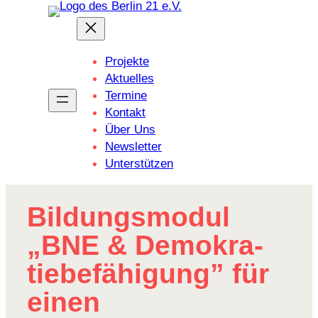
Zum
Inhalt
springen
Projekte
Aktuelles
Termine
Kontakt
Über Uns
Newsletter
Unterstützen
Bildungs­modul
„BNE & Demo­kra­
tie­be­fä­hi­gung” für
einen